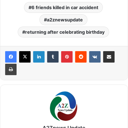
6 friends killed in car accident
a2znewsupdate
returning after celebrating birthday
LinkedIn
Tumblr
Pinterest
Reddit
VKontakte
Share via Email
Print
A2Znews Update