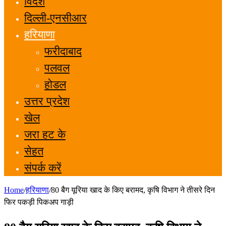
विदेश
दिल्ली-एनसीआर
हरियाणा
फरीदाबाद
पलवल
होडल
उत्तर प्रदेश
खेल
जरा हट के
सेहत
संपर्क करें
Home
/
हरियाणा
/
80 बैग यूरिया खाद के किए बरामद, कृषि विभाग ने तीसरे दिन
फिर पकड़ी पिकअप गाड़ी