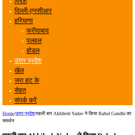
विदेश
दिल्ली-एनसीआर
हरियाणा
फरीदाबाद
पलवल
होडल
उत्तर प्रदेश
खेल
जरा हट के
सेहत
संपर्क करें
Home
/
उत्तर प्रदेश
/
पहली बार Akhilesh Yadav ने किया Rahul Gandhi का
समर्थन