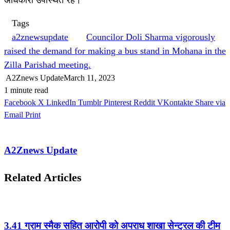
Tags
a2znewsupdate
Councilor Doli Sharma vigorously
raised the demand for making a bus stand in Mohana in the
Zilla Parishad meeting.
A2Znews Update
March 11, 2023
1 minute read
Facebook
X
LinkedIn
Tumblr
Pinterest
Reddit
VKontakte
Share via
Email
Print
A2Znews Update
Related Articles
3.41 ग्राम स्मैक सहित आरोपी को अपराध शाखा सेन्ट्रल की टीम