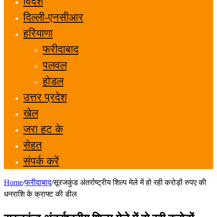
विदेश
दिल्ली-एनसीआर
हरियाणा
फरीदाबाद
पलवल
होडल
उत्तर प्रदेश
खेल
जरा हट के
सेहत
संपर्क करें
Home
/
फरीदाबाद
/
सूरजकुंड अंतर्राष्ट्रीय शिल्प मेले में हो रही करोड़ों रुपए की
धनराशि के क्राफ्ट की डील