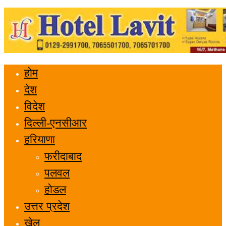
होम
देश
विदेश
दिल्ली-एनसीआर
हरियाणा
फरीदाबाद
पलवल
होडल
उत्तर प्रदेश
खेल