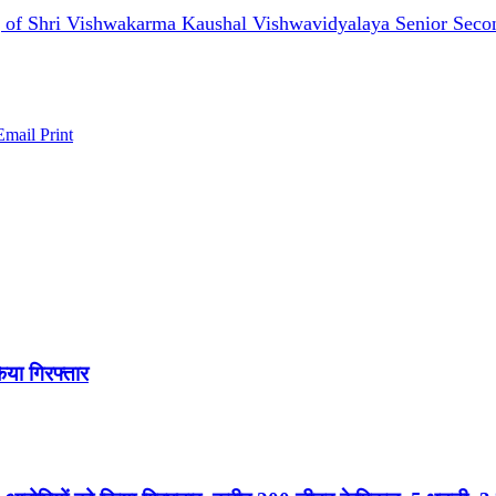
 of Shri Vishwakarma Kaushal Vishwavidyalaya Senior Seco
Email
Print
िया गिरफ्तार