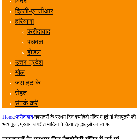
विदेश
दिल्ली-एनसीआर
हरियाणा
फरीदाबाद
पलवल
होडल
उत्तर प्रदेश
खेल
जरा हट के
सेहत
संपर्क करें
Home
/
फरीदाबाद
/
नवरात्रों के प्रथम दिन वैष्णोदेवी मंदिर में हुई मां शैलपुत्री की
भव्य पूजा, प्रधान जगदीश भाटिया ने किया श्रद्धालुओं का स्वागत