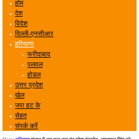
होम
देश
विदेश
दिल्ली-एनसीआर
हरियाणा
फरीदाबाद
पलवल
होडल
उत्तर प्रदेश
खेल
जरा हट के
सेहत
संपर्क करें