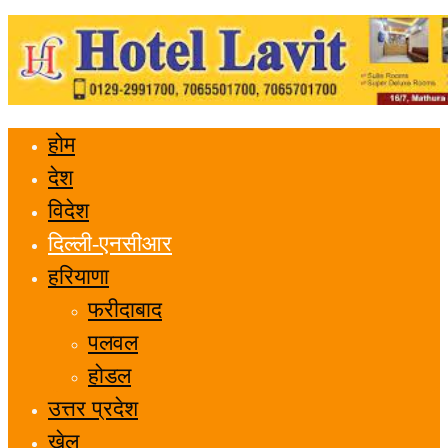
होम
देश
विदेश
दिल्ली-एनसीआर
हरियाणा
फरीदाबाद
पलवल
होडल
उत्तर प्रदेश
खेल