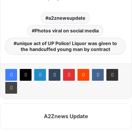
a2znewsupdate
Photos viral on social media
unique act of UP Police! Liquor was given to
the handcuffed young man by contract
LinkedIn
Tumblr
Pinterest
Reddit
VKontakte
Share via Email
Print
A2Znews Update