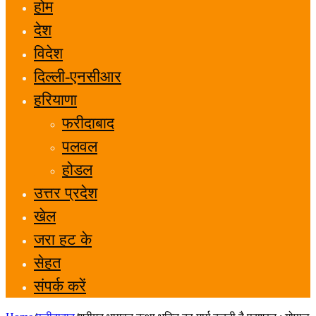
होम
देश
विदेश
दिल्ली-एनसीआर
हरियाणा
फरीदाबाद
पलवल
होडल
उत्तर प्रदेश
खेल
जरा हट के
सेहत
संपर्क करें