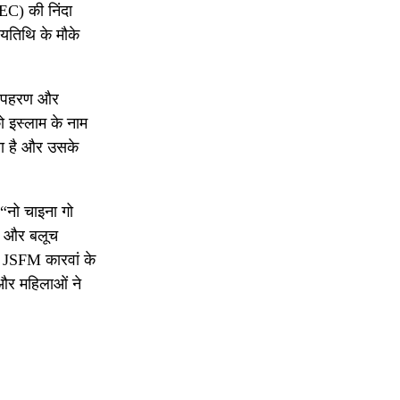
PEC) की निंदा
्यतिथि के मौके
े अपहरण और
ो इस्लाम के नाम
ता है और उसके
 “नो चाइना गो
धी और बलूच
ुए JSFM कारवां के
ं और महिलाओं ने