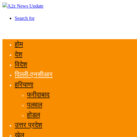
Search for
होम
देश
विदेश
दिल्ली-एनसीआर
हरियाणा
फरीदाबाद
पलवल
होडल
उत्तर प्रदेश
खेल