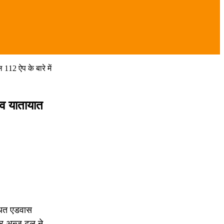
112 ऐप के बारे में
 व यातायात
्थित एडवास
 अन्जु ढुल ने