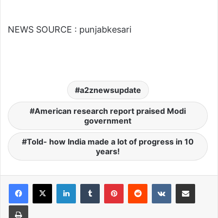
NEWS SOURCE : punjabkesari
a2znewsupdate
American research report praised Modi
government
Told- how India made a lot of progress in 10
years!
LinkedIn
Tumblr
Pinterest
Reddit
VKontakte
Share via Email
Print