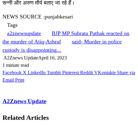
सन्नी और अरुण मौर्य बताए जा रहे हैं।
NEWS SOURCE :punjabkesari
Tags
a2znewsupdate
BJP MP Subrata Pathak reacted on
the murder of Atiq-Ashraf
said- Murder in police
custody is disappointing...
A2Znews Update
April 16, 2023
1 minute read
Facebook
X
LinkedIn
Tumblr
Pinterest
Reddit
VKontakte
Share via
Email
Print
A2Znews Update
Related Articles