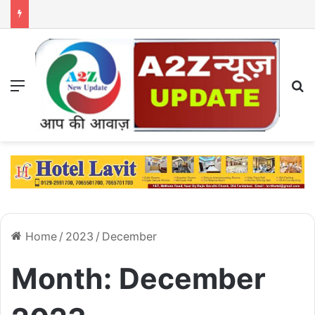
Menu
S
Home
/
2023
/
December
Month:
December