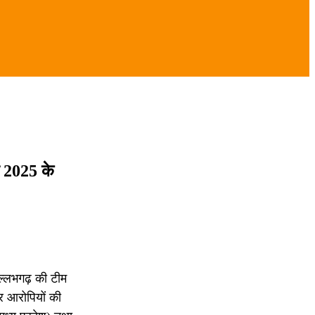
र 2025 के
ल्लभगढ़ की टीम
ार आरोपियों की