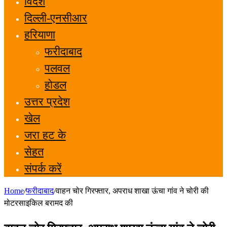
विदेश
दिल्ली-एनसीआर
हरियाणा
फरीदाबाद
पलवल
होडल
उत्तर प्रदेश
खेल
जरा हट के
सेहत
संपर्क करें
Home
/
फरीदाबाद
/
वाहन चोर गिरफ्तार, अपराध शाखा ऊंचा गांव ने चोरी की
मोटरसाइकिल बरामद की