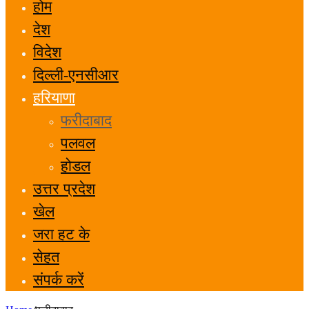
होम
देश
विदेश
दिल्ली-एनसीआर
हरियाणा
फरीदाबाद
पलवल
होडल
उत्तर प्रदेश
खेल
जरा हट के
सेहत
संपर्क करें