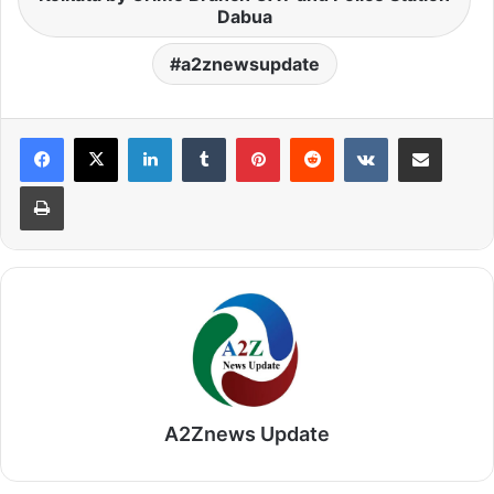
Dabua
a2znewsupdate
LinkedIn
Tumblr
Pinterest
Reddit
VKontakte
Share via Email
Print
A2Znews Update