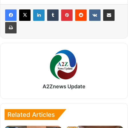
LinkedIn
Tumblr
Pinterest
Reddit
VKontakte
Share via Email
Print
A2Znews Update
Related Articles