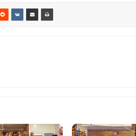
Reddit
VKontakte
Share via Email
Print