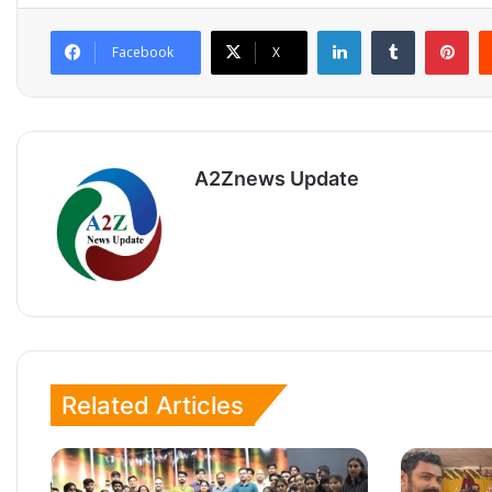
LinkedIn
Tumblr
Pinterest
Facebook
X
A2Znews Update
Related Articles