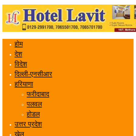
होम
देश
विदेश
दिल्ली-एनसीआर
हरियाणा
फरीदाबाद
पलवल
होडल
उत्तर प्रदेश
खेल