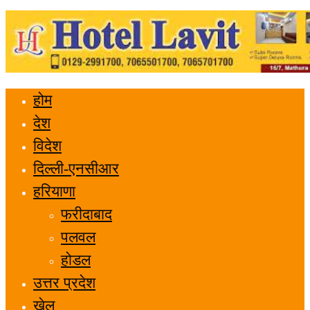
होम
देश
विदेश
दिल्ली-एनसीआर
हरियाणा
फरीदाबाद
पलवल
होडल
उत्तर प्रदेश
खेल