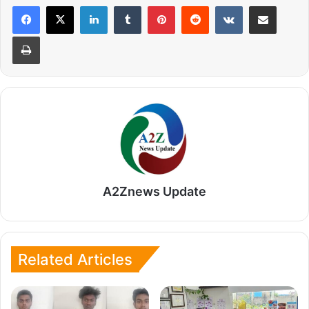
LinkedIn
Tumblr
Pinterest
Reddit
VKontakte
Share via Email
Print
A2Znews Update
Related Articles