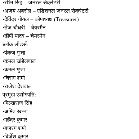
•रश्मि सिंह – जनरल सेक्रेटरी
•अजय अबरोल – एडिशनल जनरल सेक्रेटरी
•देविंदर गोयल – कोषाध्यक्ष (Treasurer)
•तेज चौधरी – चेयरमैन
•डीपी यादव – चेयरमैन
ब्लॉक लीडर्स:
•पंकज गुप्ता
•कमल खंडेलवाल
•कमल गुप्ता
•चिराग शर्मा
•राजेश देशवाल
प्रमुख उद्योगपति:
•मिल्खराज सिंह
•अमित खन्ना
•महेंद्र कुमार
•बजरंग शर्मा
•बिर्जेश कुमार