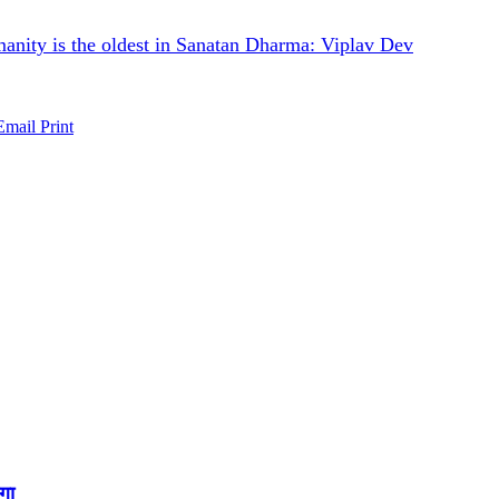
umanity is the oldest in Sanatan Dharma: Viplav Dev
Email
Print
गा