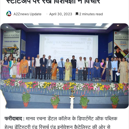
स्टार्टअप पर रखे विशेषज्ञों ने विचार
A2Znews Update
April 30, 2023
2 minutes read
फरीदाबाद :
मानव रचना डेंटल कॉलेज के डिपार्टमेंट ऑफ पब्लिक
हेल्थ डेंटिस्ट्री एंड रिसर्च एंड इनोवेशन कैटेलिस्ट की ओर से