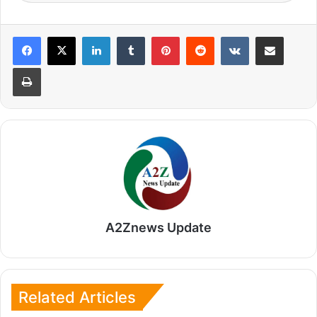
LinkedIn
Tumblr
Pinterest
Reddit
VKontakte
Share via Email
Print
A2Znews Update
Related Articles