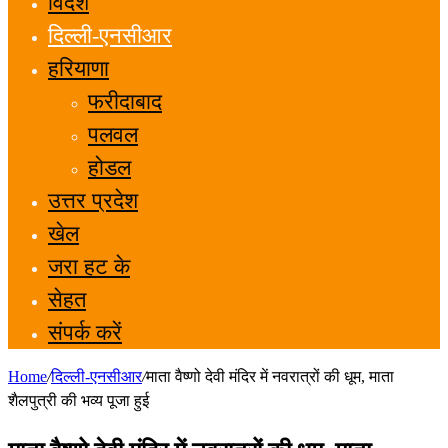
विदेश
दिल्ली-एनसीआर
हरियाणा
फरीदाबाद
पलवल
होडल
उत्तर प्रदेश
खेल
जरा हट के
सेहत
संपर्क करें
Home
/
दिल्ली-एनसीआर
/
माता वैष्णो देवी मंदिर में नवरात्रों की धूम, माता
शैलपुत्री की भव्य पूजा हुई