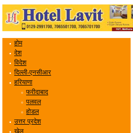
होम
देश
विदेश
दिल्ली-एनसीआर
हरियाणा
फरीदाबाद
पलवल
होडल
उत्तर प्रदेश
खेल