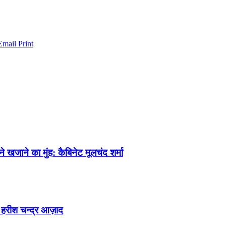
Email
Print
ने खजाने का मुंह: कैबिनेट मूलचंद शर्मा
 हरीश चन्द्र आज़ाद