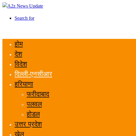
Search for
होम
देश
विदेश
दिल्ली-एनसीआर
हरियाणा
फरीदाबाद
पलवल
होडल
उत्तर प्रदेश
खेल