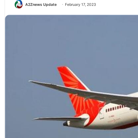
A2Znews Update
February 17, 2023