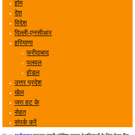
होम
देश
विदेश
दिल्ली-एनसीआर
हरियाणा
फरीदाबाद
पलवल
होडल
उत्तर प्रदेश
खेल
जरा हट के
सेहत
संपर्क करें