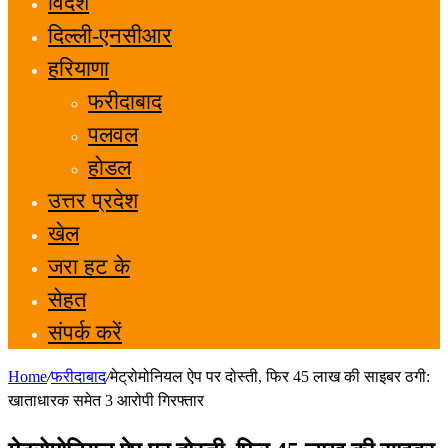
विदेश
दिल्ली-एनसीआर
हरियाणा
फरीदाबाद
पलवल
होडल
उत्तर प्रदेश
खेल
जरा हट के
सेहत
संपर्क करें
Home
/
फरीदाबाद
/
मेट्रोमोनियल ऐप पर दोस्ती, फिर 45 लाख की साइबर ठगी:
खाताधारक समेत 3 आरोपी गिरफ्तार