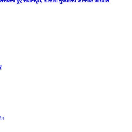
िसकर्मी हुए सेवानिवृत, डीसीपी मुख्यालय अभिषेक जोरवाल
र
दिन