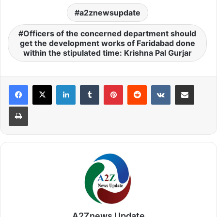
a2znewsupdate
Officers of the concerned department should
get the development works of Faridabad done
within the stipulated time: Krishna Pal Gurjar
LinkedIn
Tumblr
Pinterest
Reddit
VKontakte
Share via Email
Print
A2Znews Update