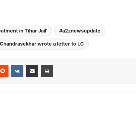
eatment in Tihar Jail'
a2znewsupdate
handrasekhar wrote a letter to LG
Reddit
VKontakte
Share via Email
Print