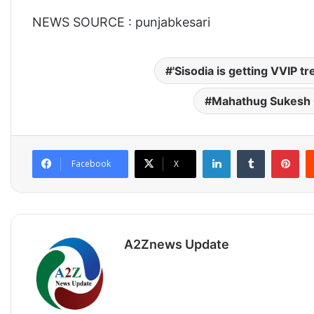
NEWS SOURCE : punjabkesari
'Sisodia is getting VVIP tr
Mahathug Sukesh C
LinkedIn
Tumblr
Pinterest
Facebook
X
A2Znews Update