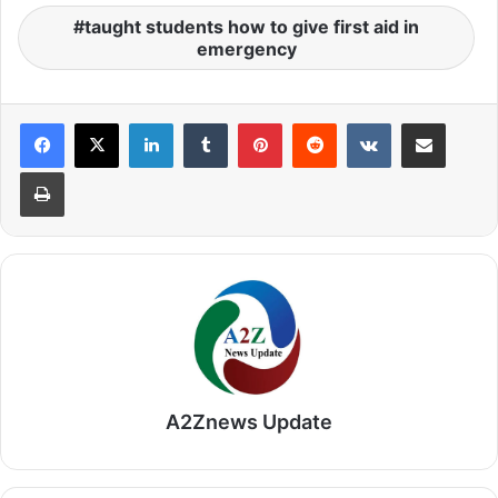
taught students how to give first aid in
emergency
LinkedIn
Tumblr
Pinterest
Reddit
VKontakte
Share via Email
Print
A2Znews Update