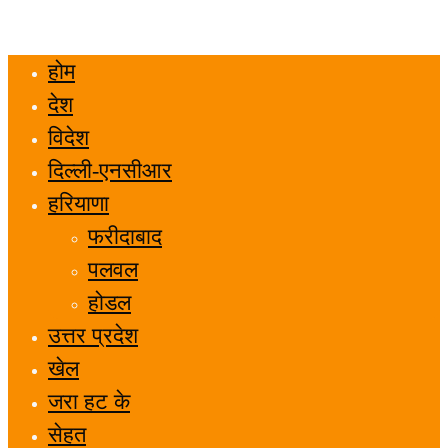
होम
देश
विदेश
दिल्ली-एनसीआर
हरियाणा
फरीदाबाद
पलवल
होडल
उत्तर प्रदेश
खेल
जरा हट के
सेहत