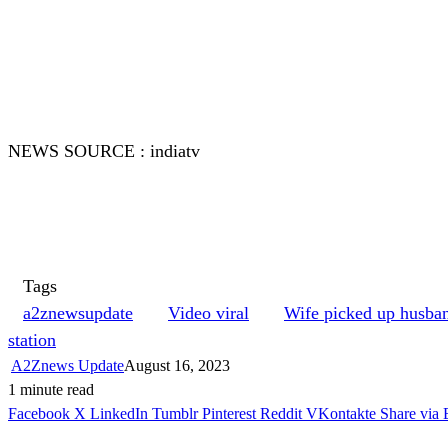
NEWS SOURCE : indiatv
Tags
a2znewsupdate
Video viral
Wife picked up husban
station
A2Znews Update
August 16, 2023
1 minute read
Facebook
X
LinkedIn
Tumblr
Pinterest
Reddit
VKontakte
Share via 