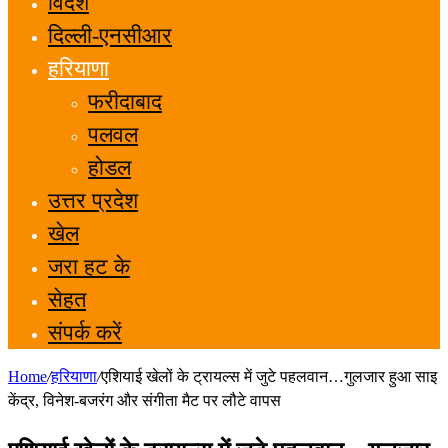
विदेश
दिल्ली-एनसीआर
हरियाणा
फरीदाबाद
पलवल
होडल
उत्तर प्रदेश
खेल
जरा हट के
सेहत
संपर्क करें
Home
/
हरियाणा
/
एशियाई खेलों के ट्रायल्स में जुटे पहलवान…गुलजार हुआ साइ
केंद्र, विनेश-बजरंग और संगीता मैट पर लौटे वापस