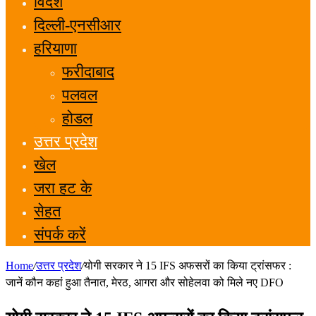
विदेश
दिल्ली-एनसीआर
हरियाणा
फरीदाबाद
पलवल
होडल
उत्तर प्रदेश
खेल
जरा हट के
सेहत
संपर्क करें
Home
/
उत्तर प्रदेश
/
योगी सरकार ने 15 IFS अफसरों का किया ट्रांसफर :
जानें कौन कहां हुआ तैनात, मेरठ, आगरा और सोहेलवा को मिले नए DFO