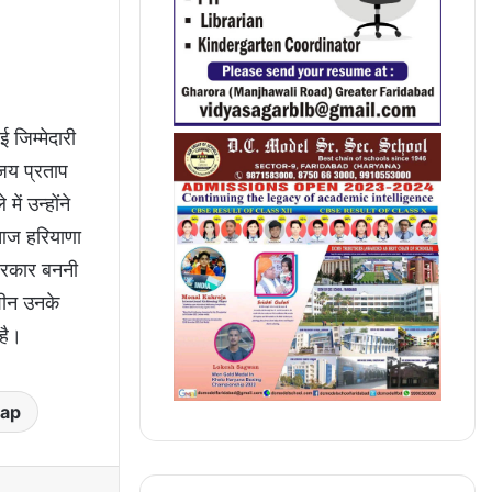
 जिम्मेदारी
िजय प्रताप
ें उन्होंने
 आज हरियाणा
ी सरकार बननी
शीन उनके
है।
tap