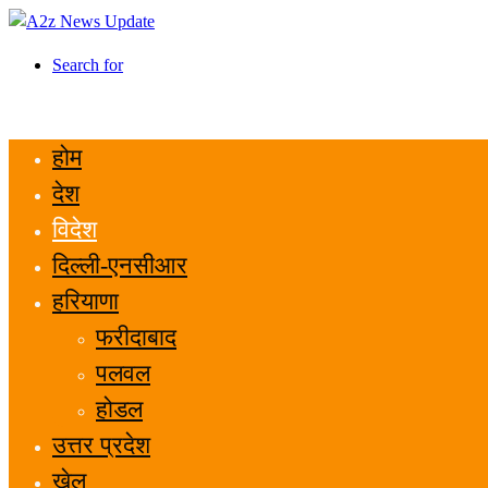
Search for
होम
देश
विदेश
दिल्ली-एनसीआर
हरियाणा
फरीदाबाद
पलवल
होडल
उत्तर प्रदेश
खेल