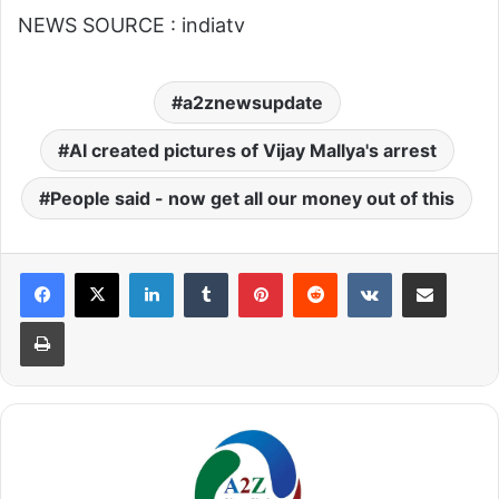
NEWS SOURCE : indiatv
a2znewsupdate
AI created pictures of Vijay Mallya's arrest
People said - now get all our money out of this
LinkedIn
Tumblr
Pinterest
Reddit
VKontakte
Share via Email
Print